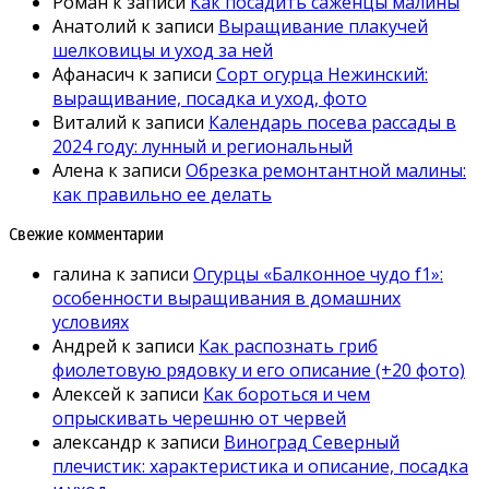
Роман
к записи
Как посадить саженцы малины
Анатолий
к записи
Выращивание плакучей
шелковицы и уход за ней
Афанасич
к записи
Сорт огурца Нежинский:
выращивание, посадка и уход, фото
Виталий
к записи
Календарь посева рассады в
2024 году: лунный и региональный
Алена
к записи
Обрезка ремонтантной малины:
как правильно ее делать
Свежие комментарии
галина
к записи
Огурцы «Балконное чудо f1»:
особенности выращивания в домашних
условиях
Андрей
к записи
Как распознать гриб
фиолетовую рядовку и его описание (+20 фото)
Алексей
к записи
Как бороться и чем
опрыскивать черешню от червей
александр
к записи
Виноград Северный
плечистик: характеристика и описание, посадка