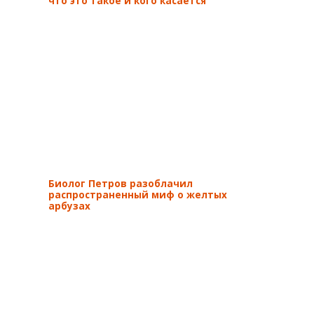
что это такое и кого касается
Биолог Петров разоблачил
распространенный миф о желтых
арбузах