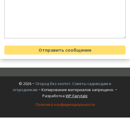
©
2026
~
Огород без хлопот. Советы садоводам и
огородникам
~ Копирование материалов запрещено. ~
Разработка
WP-Fairytale
Политика конфиденциальности