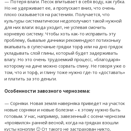
— Потеря влаги. Песок впитывает в себя воду, как губка.
Но не удерживает ее, а пропускает вниз, что очень
плохо сказывается на растениях. Получается, что
культуры систематически недополучают такой нужной
для них влаги: вода уходит, не успевая смочить
корневую систему. Чтобы хоть как-то исправить эту
проблему, бывалые дачники рекомендуют потихоньку
вкапывать в супесчаные грядки торф или на дно грядок
укладывать слой глины, который будет задерживать
влагу. Но это очень трудоемкий процесс, «благодаря»
которому на даче можно сорвать спину. Не говоря уже о
том, что и торф, и глину тоже нужно где-то «доставать»
и платить за это деньги.
Особенности завозного чернозема:
— Сорняки. Новая земля наверняка приведет на участок
новые сорняки и новые болезни – к этому нужно быть
готовым. У нас, например, завезенный с осени чернозем
«проявился» ранней весной, когда на грядках взошли
кусты конопли 🙂 От такого не застрахован никто,