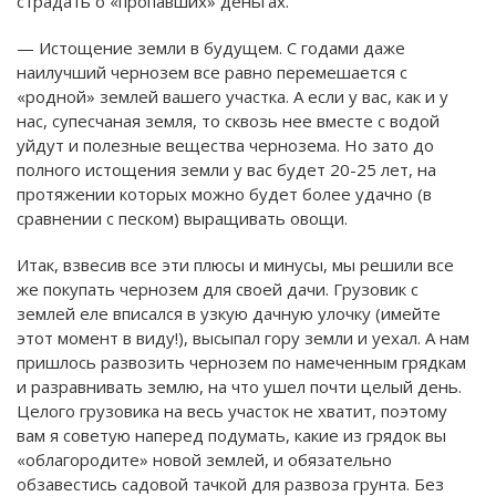
страдать о «пропавших» деньгах.
— Истощение земли в будущем. С годами даже
наилучший чернозем все равно перемешается с
«родной» землей вашего участка. А если у вас, как и у
нас, супесчаная земля, то сквозь нее вместе с водой
уйдут и полезные вещества чернозема. Но зато до
полного истощения земли у вас будет 20-25 лет, на
протяжении которых можно будет более удачно (в
сравнении с песком) выращивать овощи.
Итак, взвесив все эти плюсы и минусы, мы решили все
же покупать чернозем для своей дачи. Грузовик с
землей еле вписался в узкую дачную улочку (имейте
этот момент в виду!), высыпал гору земли и уехал. А нам
пришлось развозить чернозем по намеченным грядкам
и разравнивать землю, на что ушел почти целый день.
Целого грузовика на весь участок не хватит, поэтому
вам я советую наперед подумать, какие из грядок вы
«облагородите» новой землей, и обязательно
обзавестись садовой тачкой для развоза грунта. Без