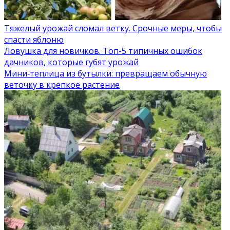
Тяжелый урожай сломал ветку. Срочные меры, чтобы
спасти яблоню
Ловушка для новичков. Топ-5 типичных ошибок
дачников, которые губят урожай
Мини‑теплица из бутылки: превращаем обычную
веточку в крепкое растение