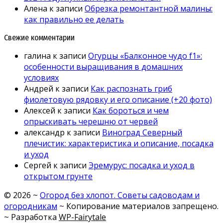
Алена
к записи
Обрезка ремонтантной малины:
как правильно ее делать
Свежие комментарии
галина
к записи
Огурцы «Балконное чудо f1»:
особенности выращивания в домашних
условиях
Андрей
к записи
Как распознать гриб
фиолетовую рядовку и его описание (+20 фото)
Алексей
к записи
Как бороться и чем
опрыскивать черешню от червей
александр
к записи
Виноград Северный
плечистик: характеристика и описание, посадка
и уход
Сергей
к записи
Эремурус: посадка и уход в
открытом грунте
©
2026
~
Огород без хлопот. Советы садоводам и
огородникам
~ Копирование материалов запрещено.
~ Разработка
WP-Fairytale