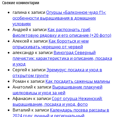
Свежие комментарии
галина
к записи
Огурцы «Балконное чудо f1»:
особенности выращивания в домашних
условиях
Андрей
к записи
Как распознать гриб
фиолетовую рядовку и его описание (+20 фото)
Алексей
к записи
Как бороться и чем
опрыскивать черешню от червей
александр
к записи
Виноград Северный
плечистик: характеристика и описание, посадка
и уход
Сергей
к записи
Эремурус: посадка и уход в
открытом грунте
Роман
к записи
Как посадить саженцы малины
Анатолий
к записи
Выращивание плакучей
шелковицы и уход за ней
Афанасич
к записи
Сорт огурца Нежинский:
выращивание, посадка и уход, фото
Виталий
к записи
Календарь посева рассады в
2024 году: лунный и региональный