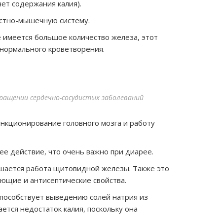
чет содержания калия).
стно-мышечную систему.
 имеется большое количество железа, этот
нормального кроветворения.
ращении сердечно-сосудистых заболеваний
нкционирование головного мозга и работу
е действие, что очень важно при диарее.
чшается работа щитовидной железы. Также это
щие и антисептические свойства.
способствует выведению солей натрия из
ется недостаток калия, поскольку она