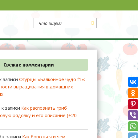
Свежие комментарии
к записи
Огурцы «Балконное чудо f1»:
ности выращивания в домашних
ях
й
к записи
Как распознать гриб
овую рядовку и его описание (+20
й
к записи
Как бороться и чем