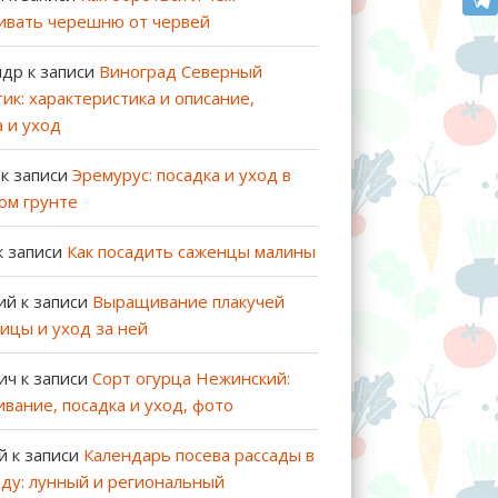
ивать черешню от червей
ндр
к записи
Виноград Северный
ик: характеристика и описание,
а и уход
к записи
Эремурус: посадка и уход в
ом грунте
к записи
Как посадить саженцы малины
ий
к записи
Выращивание плакучей
ицы и уход за ней
ич
к записи
Сорт огурца Нежинский:
вание, посадка и уход, фото
й
к записи
Календарь посева рассады в
оду: лунный и региональный