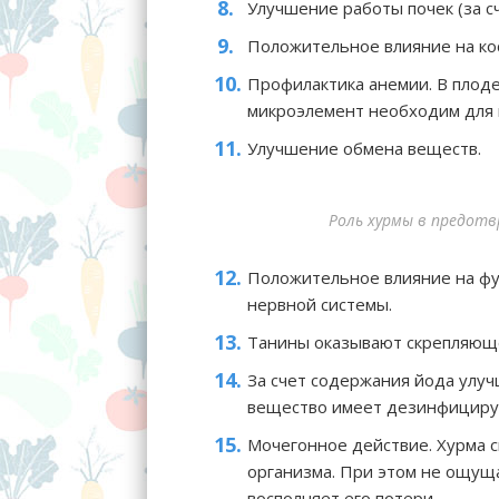
Улучшение работы почек (за с
Положительное влияние на ко
Профилактика анемии. В плоде
микроэлемент необходим для 
Улучшение обмена веществ.
Роль хурмы в предотв
Положительное влияние на фу
нервной системы.
Танины оказывают скрепляюще
За счет содержания йода улу
вещество имеет дезинфицирую
Мочегонное действие. Хурма 
организма. При этом не ощуща
восполняет его потери.