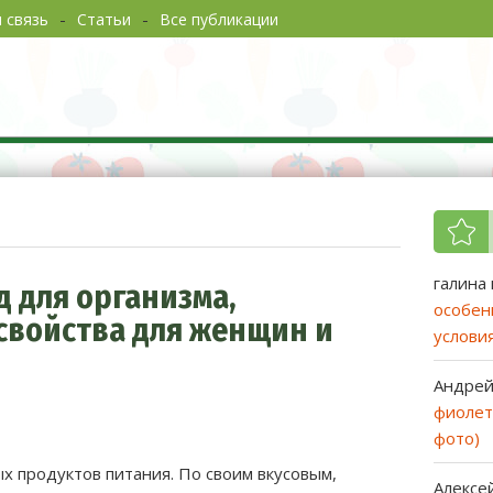
 связь
Статьи
Все публикации
еты садоводам и огородникам
галина
д для организма,
особен
свойства для женщин и
услови
Андре
фиолет
фото)
ых продуктов питания. По своим вкусовым,
Алексе