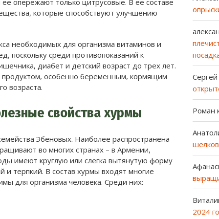
 ее опережают только цитрусовые. В ее составе
опрыск
вещества, которые способствуют улучшению
алекса
плечист
екса необходимых для организма витаминов и
посадк
ед, поскольку среди противопоказаний к
шечника, диабет и детский возраст до трех лет.
ь продуктом, особенно беременным, кормящим
Сергей
о возраста.
открыт
олезные свойства хурмы
Роман
Анатол
 семейства Эбеновых. Наиболее распространена
шелков
ращивают во многих странах – в Армении,
лоды имеют круглую или слегка вытянутую форму
Афанас
й и терпкий. В состав хурмы входят многие
выращи
мы для организма человека. Среди них:
Витали
2024 г