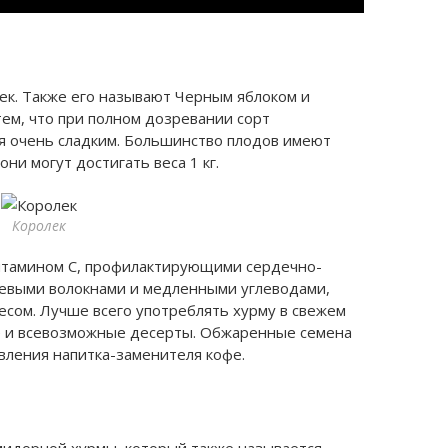
ек. Также его называют Черным яблоком и
ем, что при полном дозревании сорт
я очень сладким. Большинство плодов имеют
они могут достигать веса 1 кг.
Королек
витамином С, профилактирующими сердечно-
щевыми волокнами и медленными углеводами,
сом. Лучше всего употреблять хурму в свежем
ье и всевозможные десерты. Обжаренные семена
вления напитка-заменителя кофе.
мидорной хурмы, который также называется