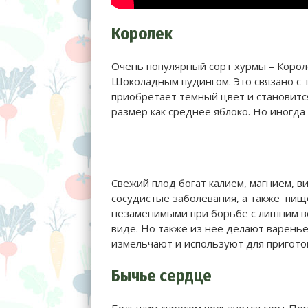
Королек
Очень популярный сорт хурмы – Корол
Шоколадным пудингом. Это связано с т
приобретает темный цвет и становитс
размер как среднее яблоко. Но иногда 
Свежий плод богат калием, магнием, 
сосудистые заболевания, а также пи
незаменимыми при борьбе с лишним ве
виде. Но также из нее делают варен
измельчают и используют для пригото
Бычье сердце
Большим спросом пользуется сорт По