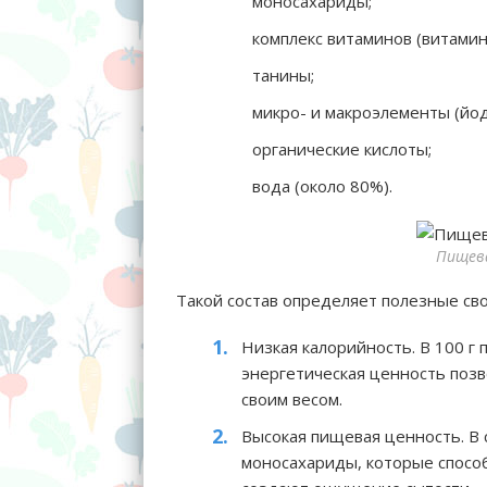
моносахариды;
комплекс витаминов (витамины
танины;
микро- и макроэлементы (йод,
органические кислоты;
вода (около 80%).
Пищева
Такой состав определяет полезные сво
Низкая калорийность. В 100 г 
энергетическая ценность позв
своим весом.
Высокая пищевая ценность. В 
моносахариды, которые спосо