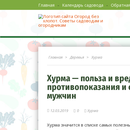
Главная
Календарь садовода
Обратная
Огород без хлопот. Сов
Главная
Деревья
Хурма
Хурма — польза и вре
противопоказания и 
мужчин
12.03.2019
0
Хурма
Хурма значится в списке самых полезн