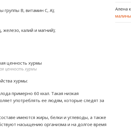
Алена
к
 группы В, витамин С, А);
малины
 железо, калий и магний);
я ценность хурмы
йства хурмы:
плода примерно 60 ккал. Такая низкая
оляет употреблять ее людям, которые следят за
составе имеются жиры, белки и углеводы, а также
бствуют насыщению организма и на долгое время