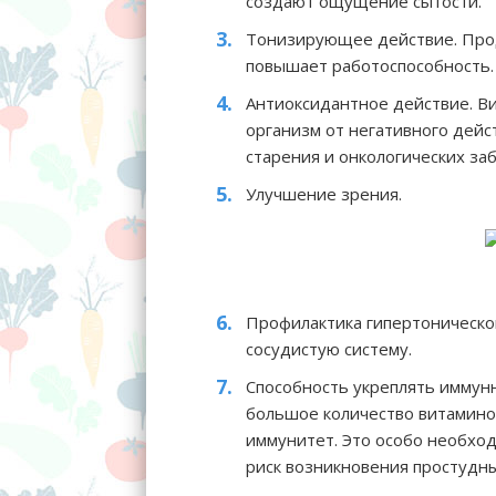
создают ощущение сытости.
Тонизирующее действие. Прод
повышает работоспособность.
Антиоксидантное действие. В
организм от негативного дейс
старения и онкологических за
Улучшение зрения.
Профилактика гипертоническо
сосудистую систему.
Способность укреплять иммунн
большое количество витамино
иммунитет. Это особо необход
риск возникновения простудны