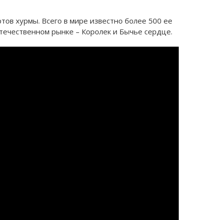
тов хурмы. Всего в мире известно более 500 ее
отечественном рынке – Королек и Бычье сердце.