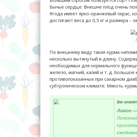
Бычье сердце. Внешне плод очень пох
Ягода имеет ярко-оранжевый окрас, ко
достигают веса до 0,5 кг и размера – о
По внешнему виду такая хурма напомин
несколько вытянутый в длину. Содерж
необходимых для нормального функцио
железо, магний, калий и т. д. Большое
противопоказанных при сахарном диаб
субтропическом климате. Мякоть хурмы
Вас может
Лимон — 
Полезные
приготов
ежеднев