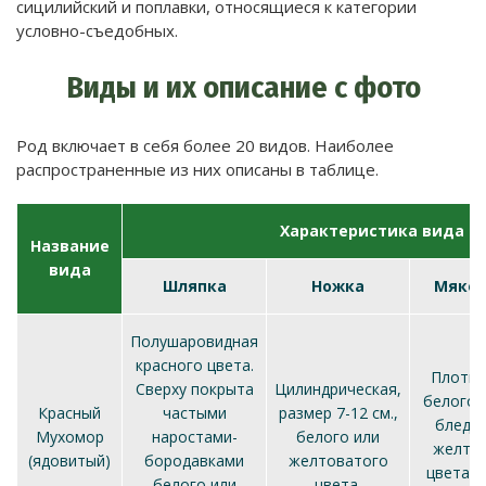
сицилийский и поплавки, относящиеся к категории
условно-съедобных.
Виды и их описание с фото
Род включает в себя более 20 видов. Наиболее
распространенные из них описаны в таблице.
Характеристика вида
Название
вида
Шляпка
Ножка
Мякот
Полушаровидная
красного цвета.
Плотна
Сверху покрыта
Цилиндрическая,
белого 
Красный
частыми
размер 7-12 см.,
бледн
Мухомор
наростами-
белого или
желто
(ядовитый)
бородавками
желтоватого
цвета. 
белого или
цвета.