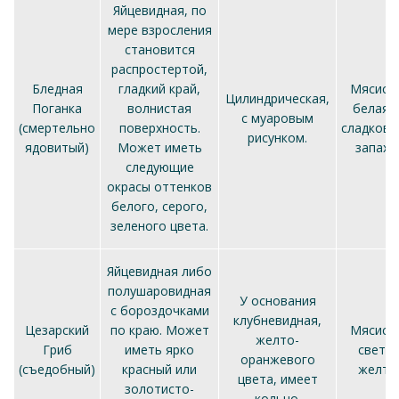
Яйцевидная, по
мере взросления
становится
распростертой,
Бледная
гладкий край,
Мясист
Цилиндрическая,
Поганка
волнистая
белая, 
с муаровым
(смертельно
поверхность.
сладков
рисунком.
ядовитый)
Может иметь
запахо
следующие
окрасы оттенков
белого, серого,
зеленого цвета.
Яйцевидная либо
полушаровидная
У основания
с бороздочками
клубневидная,
Цезарский
по краю. Может
Мясист
желто-
Гриб
иметь ярко
светло
оранжевого
(съедобный)
красный или
желтая
цвета, имеет
золотисто-
кольцо.