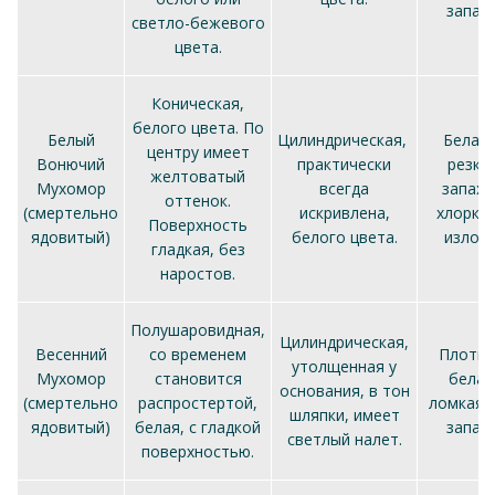
запаха
светло-бежевого
цвета.
Коническая,
белого цвета. По
Белый
Цилиндрическая,
Белая,
центру имеет
Вонючий
практически
резки
желтоватый
Мухомор
всегда
запах
оттенок.
(смертельно
искривлена,
хлорки 
Поверхность
ядовитый)
белого цвета.
изломе
гладкая, без
наростов.
Полушаровидная,
Цилиндрическая,
Весенний
со временем
Плотна
утолщенная у
Мухомор
становится
белая
основания, в тон
(смертельно
распростертой,
ломкая. 
шляпки, имеет
ядовитый)
белая, с гладкой
запаха
светлый налет.
поверхностью.