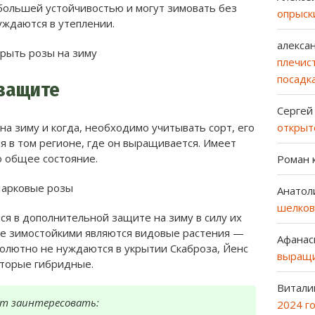
большей устойчивостью и могут зимовать без
опрыск
ждаются в утеплении.
алекса
плечист
посадк
 защите
Сергей
открыт
на зиму и когда, необходимо учитывать сорт, его
я в том регионе, где он выращивается. Имеет
о общее состояние.
Роман
Анатол
шелков
я в дополнительной защите на зиму в силу их
ее зимостойкими являются видовые растения —
Афанас
солютно не нуждаются в укрытии Скаброза, Йенс
выращи
оторые гибридные.
Витали
ет заинтересовать:
2024 г