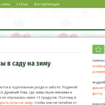
 связь
Статьи
Все публикации
еты садоводам и огородникам
галина
ы в саду на зиму
особен
услови
Андре
ется в тщательном уходе и заботе. Родиной
фиолет
ся Древний Рим, где зимы были мягкими и
фото)
 не опускалась ниже +3 градусов. Поэтому в
крыть розы на зиму
, чтобы они не погибли от
Алексе