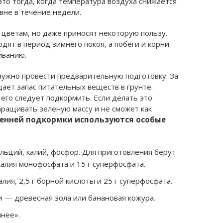
то тогда, когда температура воздуха снижается
овне в течение недели.
цветам, но даже приносят некоторую пользу.
дят в период зимнего покоя, а побеги и корни
иванию.
 нужно провести предварительную подготовку. За
ает запас питательных веществ в грунте.
его следует подкормить. Если делать это
аращивать зеленую массу и не сможет как
сенней подкормки используются особые
ьций, калий, фосфор. Для приготовления берут
калия монофосфата и 15 г суперфосфата.
ия, 2,5 г борной кислоты и 25 г суперфосфата.
 — древесная зола или банановая кожура.
нее».