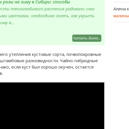
 розы на зиму в Сибири: способы
Алена
к
сты теплолюбивого растения радовали глаз
малины
ми цветками, необходимо знать, как укрыть
зиму в…
Читать далее…
его утепления кустовые сорта, почвопокровные
и штамбовые разновидности. Чайно-гибридные
нако, если куст был хорошо окучен, остается
в.