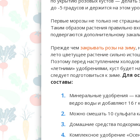
по укрытию розовых кустов — делать э
до -5 градусов и держится на этом ур
Первые морозы не только не страшны 
Таким образом растения правильно вхо
подвергаются дополнительному закал
Прежде чем
закрывать розы на зиму
,
лето цветущее растение сильно истощ
Поэтому перед наступлением холодов 
«летними» удобрениями, куст будет н
следует подготовиться к зиме.
Для о
составы:
Минеральные удобрения — кал
ведро воды и добавляют 16 г 
Можно смешать 10 сульфата кал
Домашние средства подкормки
Комплексное удобрение «Осен