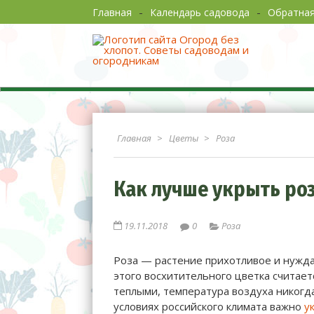
Главная
Календарь садовода
Обратная
Огород без хлопот. Сов
Главная
Цветы
Роза
Как лучше укрыть роз
19.11.2018
0
Роза
Роза — растение прихотливое и нужда
этого восхитительного цветка считает
теплыми, температура воздуха никогда
условиях российского климата важно
у