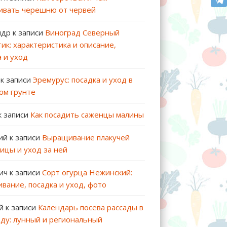
ивать черешню от червей
ндр
к записи
Виноград Северный
ик: характеристика и описание,
а и уход
к записи
Эремурус: посадка и уход в
ом грунте
к записи
Как посадить саженцы малины
ий
к записи
Выращивание плакучей
ицы и уход за ней
ич
к записи
Сорт огурца Нежинский:
вание, посадка и уход, фото
й
к записи
Календарь посева рассады в
оду: лунный и региональный