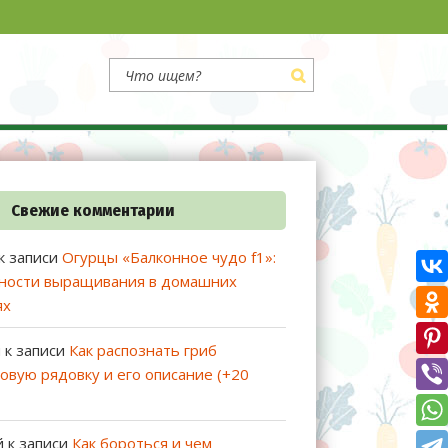
Свежие комментарии
к записи
Огурцы «Балконное чудо f1»:
ности выращивания в домашних
ях
й
к записи
Как распознать гриб
овую рядовку и его описание (+20
й
к записи
Как бороться и чем