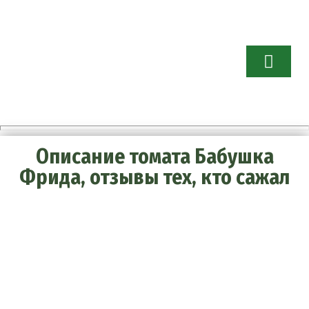
Огород бе
хлопот.
Советы
садоводам 
огородник
Описание томата Бабушка
Фрида, отзывы тех, кто сажал