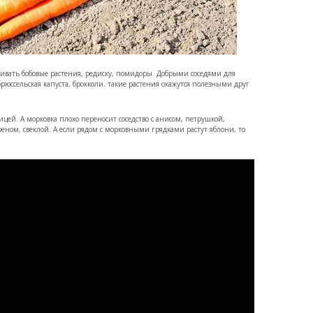
живать бобовые растения, редиску, помидоры. Добрыми соседями для
 брюссельская капуста, брокколи. такие растения окажутся полезными друг
чицей. А морковка плохо переносит соседство с анисом, петрушкой,
реном, свеклой. А если рядом с морковными грядками растут яблони, то