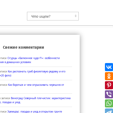
Свежие комментарии
аписи
Огурцы «Балконное чудо f1»: особенности
ия в домашних условиях
записи
Как распознать гриб фиолетовую рядовку и его
+20 фото)
записи
Как бороться и чем опрыскивать черешню от
к записи
Виноград Северный плечистик: характеристика
, посадка и уход
аписи
Эремурус: посадка и уход в открытом грунте