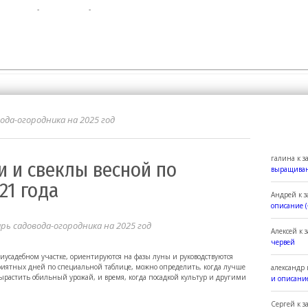
 связь
Статьи
Все публикации
ты садоводам и огородникам
ода-огородника на 2025 год
галина
к з
 и свеклы весной по
выращиван
21 года
Андрей
к 
описание (
рь садовода-огородника на 2025 год
Алексей
к 
червей
риусадебном участке, ориентируются на фазы луны и руководствуются
приятных дней по специальной таблице, можно определить, когда лучше
александр
 вырастить обильный урожай, и время, когда посадкой культур и другими
и описание
Сергей
к з