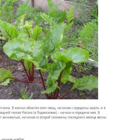
егиона. В южных областях сеют овощ, начиная с середины марта, и в
дней полосе России (в Подмосковье) – начало и середина мая. В
т заниматься, начиная со второй половины последнего месяца весны.
– начале ноября;