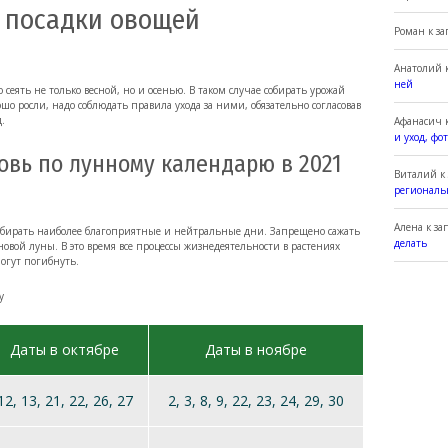
 посадки овощей
Роман
к з
Анатолий
к
ней
 сеять не только весной, но и осенью. В таком случае собирать урожай
шо росли, надо соблюдать правила ухода за ними, обязательно согласовав
.
Афанасич
к
и уход, фо
ковь по лунному календарю в 2021
Виталий
к
регионал
Алена
к за
выбирать наиболее благоприятные и нейтральные дни. Запрещено сажать
делать
овой луны. В это время все процессы жизнедеятельности в растениях
могут погибнуть.
у
Даты в октябре
Даты в ноябре
12, 13, 21, 22, 26, 27
2, 3, 8, 9, 22, 23, 24, 29, 30