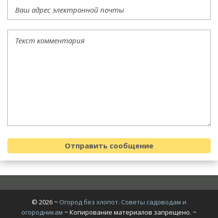
©
2026
~
Огород без хлопот. Советы садоводам и
огородникам
~ Копирование материалов запрещено. ~