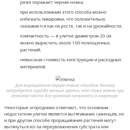
реже поражает черная ножка;
при использовании этого способа можно
избежать пикировки, что положительно
сказывается как на росте, так и на урожайности;
компактность — в улитке диаметром 20 см
можно вырастить около 100 полноценных
растений;
невысокая стоимость конструкции и расходных
материалов.
Для выращивания перцев таким способом дачнику
потребуется гораздо меньше грунта, что тоже важно при
нехватке места для хранения почвосмеси в квартире.
Некоторые огородники отмечают, что основным
недостатком улитки является вытягивание саженцев, но
и при другом способе проращивания растения могут
вытянуться из-за переувлажнения субстрата или