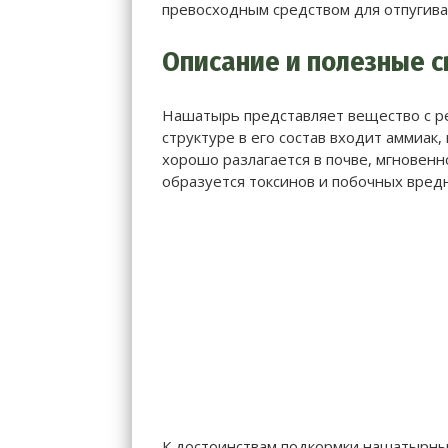
превосходным средством для отпугива
Описание и полезные с
Нашатырь представляет вещество с р
структуре в его состав входит аммиак
хорошо разлагается в почве, мгновенн
образуется токсинов и побочных вред
К достоинствам подкормки нашатырны