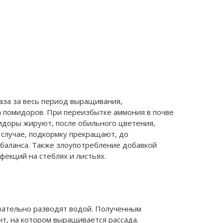
аза за весь период выращивания,
 помидоров. При переизбытке аммония в почве
доры жируют, после обильного цветения,
 случае, подкормку прекращают, до
 баланса. Также злоупотребление добавкой
екций на стеблях и листьях.
ательно разводят водой. Полученным
т, на котором выращивается рассада.