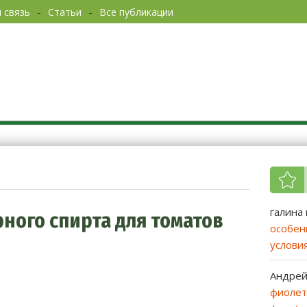
 связь
Статьи
Все публикации
од без хлопот. Советы садоводам
галина
ого спирта для томатов
особен
услови
Андре
фиолет