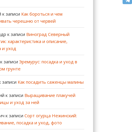
й
к записи
Как бороться и чем
ивать черешню от червей
ндр
к записи
Виноград Северный
ик: характеристика и описание,
а и уход
к записи
Эремурус: посадка и уход в
ом грунте
к записи
Как посадить саженцы малины
ий
к записи
Выращивание плакучей
ицы и уход за ней
ич
к записи
Сорт огурца Нежинский:
вание, посадка и уход, фото