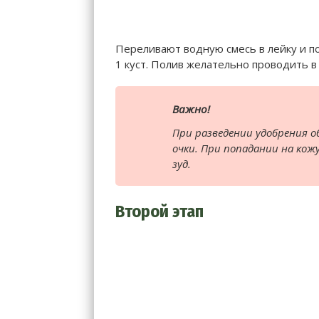
Переливают водную смесь в лейку и по
1 куст. Полив желательно проводить в
Важно!
При разведении удобрения
очки. При попадании на кож
зуд.
Второй этап