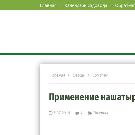
Главная
Календарь садовода
Обратная
Огор
Главная
Овощи
Томаты
Применение нашатырн
5.07.2018
1
Томаты