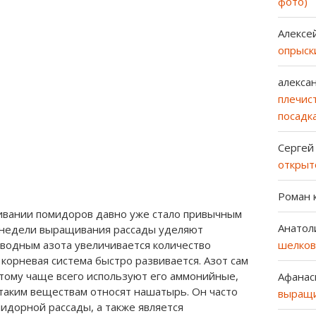
фото)
Алексе
опрыск
алекса
плечист
посадк
Сергей
открыт
Роман
вании помидоров давно уже стало привычным
Анатол
 недели выращивания рассады уделяют
шелков
водным азота увеличивается количество
 корневая система быстро развивается.
Азот сам
оэтому чаще всего используют его аммонийные,
Афанас
таким веществам относят нашатырь. Он часто
выращи
идорной рассады, а также является