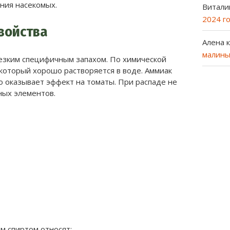
ния насекомых.
Витали
2024 г
войства
Алена
к
малины
езким специфичным запахом. По химической
, который хорошо растворяется в воде. Аммиак
о оказывает эффект на томаты. При распаде не
ных элементов.
м спиртом относят: