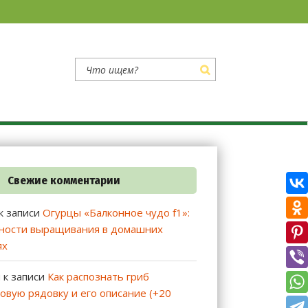
 и огородникам
Свежие комментарии
к записи
Огурцы «Балконное чудо f1»:
ности выращивания в домашних
ях
й
к записи
Как распознать гриб
овую рядовку и его описание (+20