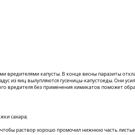
ми вредителями капусты. В конце весны паразиты откл
адус из яиц вылупляются гусеницы-капустоеды. Они уси
вого вредителя без применения химикатов поможет обра
жки сахара;
я, чтобы раствор хорошо промочил нижнюю часть листье