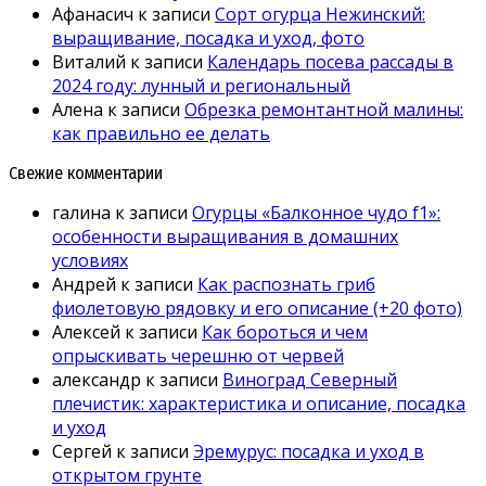
Афанасич
к записи
Сорт огурца Нежинский:
выращивание, посадка и уход, фото
Виталий
к записи
Календарь посева рассады в
2024 году: лунный и региональный
Алена
к записи
Обрезка ремонтантной малины:
как правильно ее делать
Свежие комментарии
галина
к записи
Огурцы «Балконное чудо f1»:
особенности выращивания в домашних
условиях
Андрей
к записи
Как распознать гриб
фиолетовую рядовку и его описание (+20 фото)
Алексей
к записи
Как бороться и чем
опрыскивать черешню от червей
александр
к записи
Виноград Северный
плечистик: характеристика и описание, посадка
и уход
Сергей
к записи
Эремурус: посадка и уход в
открытом грунте