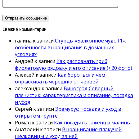
Свежие комментарии
галина
к записи
Огурцы «Балконное чудо f1»:
особенности выращивания в домашних
условиях
Андрей
к записи
Как распознать гриб
фиолетовую рядовку и его описание (+20 фото)
Алексей
к записи
Как бороться и чем
опрыскивать черешню от червей
александр
к записи
Виноград Северный
плечистик: характеристика и описание, посадка
и уход
Сергей
к записи
Эремурус: посадка и уход в
открытом грунте
Роман
к записи
Как посадить саженцы малины
Анатолий
к записи
Выращивание плакучей
шелковицы и уход за ней