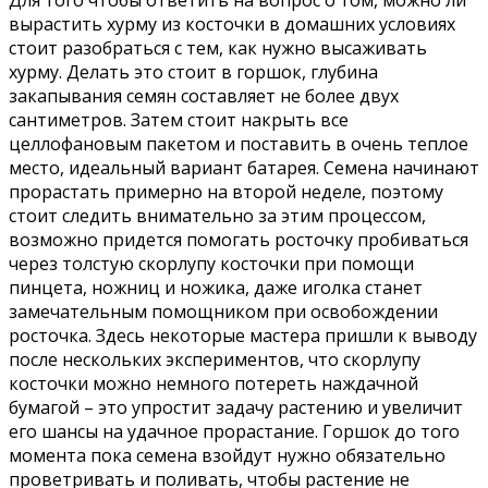
Для того чтобы ответить на вопрос о том, можно ли
вырастить хурму из косточки в домашних условиях
стоит разобраться с тем, как нужно высаживать
хурму. Делать это стоит в горшок, глубина
закапывания семян составляет не более двух
сантиметров. Затем стоит накрыть все
целлофановым пакетом и поставить в очень теплое
место, идеальный вариант батарея. Семена начинают
прорастать примерно на второй неделе, поэтому
стоит следить внимательно за этим процессом,
возможно придется помогать росточку пробиваться
через толстую скорлупу косточки при помощи
пинцета, ножниц и ножика, даже иголка станет
замечательным помощником при освобождении
росточка. Здесь некоторые мастера пришли к выводу
после нескольких экспериментов, что скорлупу
косточки можно немного потереть наждачной
бумагой – это упростит задачу растению и увеличит
его шансы на удачное прорастание. Горшок до того
момента пока семена взойдут нужно обязательно
проветривать и поливать, чтобы растение не