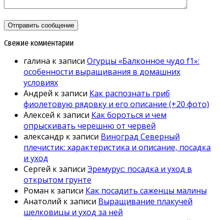
Свежие комментарии
галина
к записи
Огурцы «Балконное чудо f1»:
особенности выращивания в домашних
условиях
Андрей
к записи
Как распознать гриб
фиолетовую рядовку и его описание (+20 фото)
Алексей
к записи
Как бороться и чем
опрыскивать черешню от червей
александр
к записи
Виноград Северный
плечистик: характеристика и описание, посадка
и уход
Сергей
к записи
Эремурус: посадка и уход в
открытом грунте
Роман
к записи
Как посадить саженцы малины
Анатолий
к записи
Выращивание плакучей
шелковицы и уход за ней