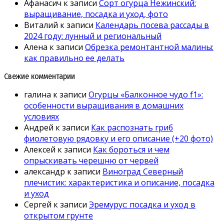
Афанасич
к записи
Сорт огурца Нежинский:
выращивание, посадка и уход, фото
Виталий
к записи
Календарь посева рассады в
2024 году: лунный и региональный
Алена
к записи
Обрезка ремонтантной малины:
как правильно ее делать
Свежие комментарии
галина
к записи
Огурцы «Балконное чудо f1»:
особенности выращивания в домашних
условиях
Андрей
к записи
Как распознать гриб
фиолетовую рядовку и его описание (+20 фото)
Алексей
к записи
Как бороться и чем
опрыскивать черешню от червей
александр
к записи
Виноград Северный
плечистик: характеристика и описание, посадка
и уход
Сергей
к записи
Эремурус: посадка и уход в
открытом грунте