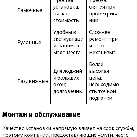
установка,
снятия при
Рамочные
низкая
проветрива
стоимость
нии
Удобны в
Сложнее
эксплуатаци
ремонт при
Рулонные
и, занимают
износе
мало места
механизма
Более
Для лоджий
высокая
и больших
цена,
Раздвижные
окон;
необходимо
долговечны
сть точной
подгонки
Монтаж и обслуживание
Качество установки напрямую влияет на срок службы,
поэтому компании, предоставляющие услуги, часто