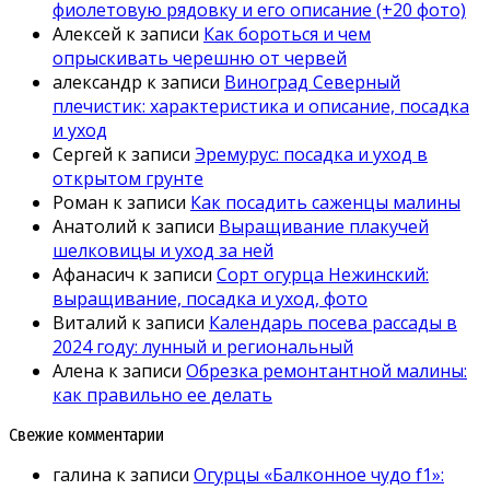
фиолетовую рядовку и его описание (+20 фото)
Алексей
к записи
Как бороться и чем
опрыскивать черешню от червей
александр
к записи
Виноград Северный
плечистик: характеристика и описание, посадка
и уход
Сергей
к записи
Эремурус: посадка и уход в
открытом грунте
Роман
к записи
Как посадить саженцы малины
Анатолий
к записи
Выращивание плакучей
шелковицы и уход за ней
Афанасич
к записи
Сорт огурца Нежинский:
выращивание, посадка и уход, фото
Виталий
к записи
Календарь посева рассады в
2024 году: лунный и региональный
Алена
к записи
Обрезка ремонтантной малины:
как правильно ее делать
Свежие комментарии
галина
к записи
Огурцы «Балконное чудо f1»: