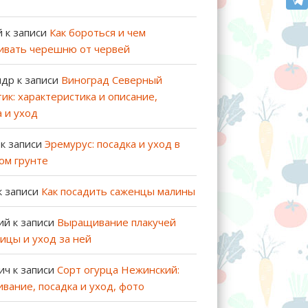
й
к записи
Как бороться и чем
ивать черешню от червей
ндр
к записи
Виноград Северный
ик: характеристика и описание,
а и уход
к записи
Эремурус: посадка и уход в
ом грунте
к записи
Как посадить саженцы малины
ий
к записи
Выращивание плакучей
ицы и уход за ней
ич
к записи
Сорт огурца Нежинский:
вание, посадка и уход, фото