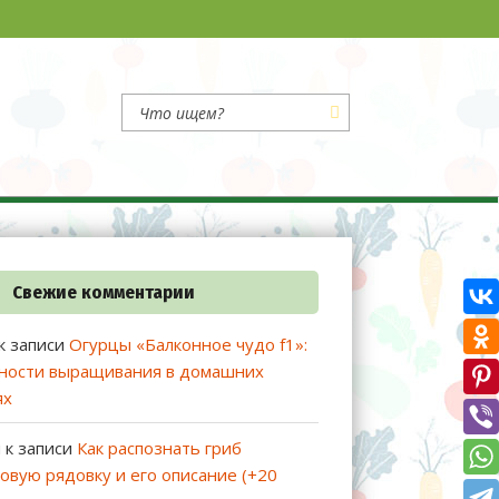
 и огородникам
Свежие комментарии
к записи
Огурцы «Балконное чудо f1»:
ности выращивания в домашних
ях
й
к записи
Как распознать гриб
овую рядовку и его описание (+20