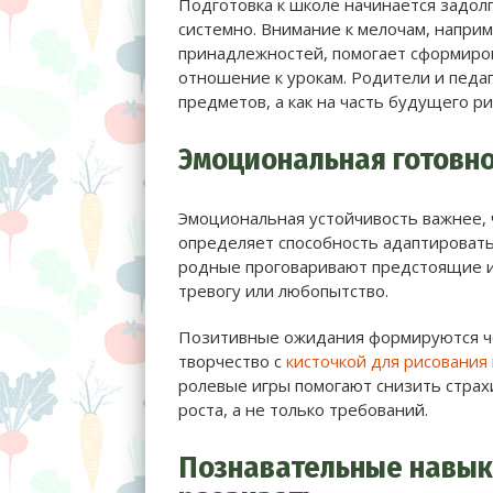
Подготовка к школе начинается задолг
системно. Внимание к мелочам, напри
принадлежностей, помогает сформиров
отношение к урокам. Родители и педаг
предметов, а как на часть будущего ри
Эмоциональная готовно
Эмоциональная устойчивость важнее, 
определяет способность адаптироват
родные проговаривают предстоящие и
тревогу или любопытство.
Позитивные ожидания формируются че
творчество с
кисточкой для рисования
ролевые игры помогают снизить страхи
роста, а не только требований.
Познавательные навыки