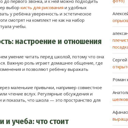
фото)
о до первого звонка, и к ней можно подходить
мер выбор
кисть для рисования
и удобных
Алексе
ать у ребёнка уверенность и эстетическое
оги смотрят на комплект не как на набор
опрыск
туала учебы.
алекса
сть: настроение и отношения
плечист
посадк
чем умение читать перед школой, потому что она
Сергей
ься. Важную роль играет домашнее общение, где
открыт
зменения и позволяют ребёнку выражать
Роман
рез маленькие привычки, например совместное
Анатол
или чтение вслух. Регулярные обсуждения и
шелков
 и показать, что школа — это пространство для
Афанас
выращи
 и учеба: что стоит