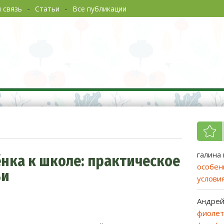
 связь
Статьи
Все публикации
од без хлопот. Советы садоводам
галина
ёнка к школе: практическое
особен
ьи
услови
Андре
фиолет