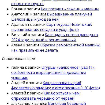
открытом грунте
Роман
к записи
Как посадить саженцы малины
Анатолий
к записи
Выращивание плакучей
шелковицы и уход за ней
Афанасич
к записи
Сорт огурца Нежинский:
выращивание, посадка и уход, фото
Виталий
к записи
Календарь посева рассады в
2024 году: лунный и региональный
Алена
к записи
Обрезка ремонтантной малины:
как правильно ее делать
Свежие комментарии
галина
к записи
Огурцы «Балконное чудо f1»:
особенности выращивания в домашних
условиях
Андрей
к записи
Как распознать гриб
фиолетовую рядовку и его описание (+20 фото)
Алексей
к записи
Как бороться и чем
опрыскивать черешню от червей
александр
к записи
Виноград Северный