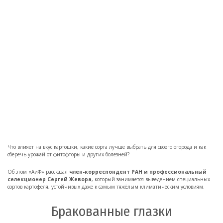
Что влияет на вкус картошки, какие сорта лучше выбрать для своего огорода и как
сберечь урожай от фитофторы и других болезней?
Об этом «АиФ» рассказал
член-корреспондент РАН и профессиональный
селекционер Сергей Жевора
, который занимается выведением специальных
сортов картофеля, устойчивых даже к самым тяжёлым климатическим условиям.
Бракованные глазки