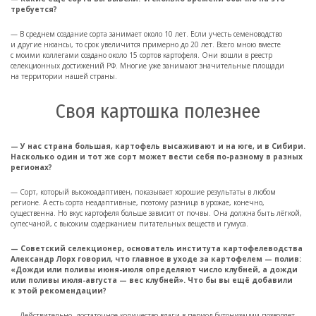
требуется?
— В среднем создание сорта занимает около 10 лет. Если учесть семеноводство
и другие нюансы, то срок увеличится примерно до 20 лет. Всего мною вместе
с моими коллегами создано около 15 сортов картофеля. Они вошли в реестр
селекционных достижений РФ. Многие уже занимают значительные площади
на территории нашей страны.
Своя картошка полезнее
— У нас страна большая, картофель высаживают и на юге, и в Сибири.
Насколько один и тот же сорт может вести себя по-разному в разных
регионах?
— Сорт, который высокоадаптивен, показывает хорошие результаты в любом
регионе. А есть сорта неадаптивные, поэтому разница в урожае, конечно,
существенна. Но вкус картофеля больше зависит от почвы. Она должна быть лёгкой,
супесчаной, с высоким содержанием питательных веществ и гумуса.
— Советский селекционер, основатель института картофелеводства
Александр Лорх говорил, что главное в уходе за картофелем — полив:
«Дожди или поливы июня-июля определяют число клубней, а дожди
или поливы июля-августа — вес клубней». Что бы вы ещё добавили
к этой рекомендации?
— Действительно, достаточное количество влаги в период бутонизации позволяет