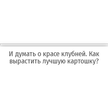
Огород без
хлопот.
Советы
садоводам и
И думать о красе клубней. Как
огородника
вырастить лучшую картошку?