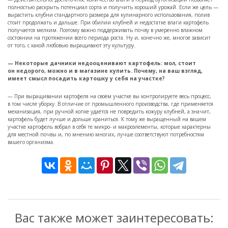
полностью раскрыть потенциал сорта и получить хороший урожай. Если же цель —
вырастить клубни стандартного размера для кулинарного использования, полив
стоит продолжать и дальше. При обилии клубней и недостатке влаги картофель
получается мелким. Поэтому важно поддерживать почву в умеренно влажном
состоянии на протяжении всего периода роста. Ну и, конечно же, многое зависит
от того, с какой любовью выращивают эту культуру.
— Некоторые дачники недооценивают картофель: мол, стоит
он недорого, можно и в магазине купить. Почему, на ваш взгляд,
имеет смысл посадить картошку у себя на участке?
— При выращивании картофеля на своём участке вы контролируете весь процесс,
в том числе уборку. В отличие от промышленного производства, где применяется
механизация, при ручной копке удаётся не повредить кожуру клубней, а значит,
картофель будет лучше и дольше храниться. К тому же выращенный на вашем
участке картофель вобрал в себя те микро- и макроэлементы, которые характерны
для местной почвы и, по мнению многих, лучше соответствуют потребностям
вашего организма.
Вас также может заинтересовать: