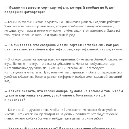
— Можно ли вывести сорт картофеля, который вообще не будет
подвержен фитофторе?
— Конечно, это очень сложно сделать, но наши селекционеры над этим работают.
У нас уже есть очень хорошие сорта, которые устойчивы к этому заболеванию,
но существуют также и технологические приёмы защиты от фитофторы. Здесь всё-
таки важен не только сорт, но и правильный уход.
— Но считается, что созданный вами сорт Синеглазка 2016 как раз
относительно устойчив к фитофторозу, картофельной парше, гнили…
— Этот сорт создавался прежде всего как преемник Синеглазки обычной, как эталон
вкуса. Понятно, что вкус — это всегда субъективно. Но когда пробуешь этот сорт
и сравниваешь с другими, понимаешь: Синеглазка 2016 превосходит
их по вкусовым качествам. Ну и, конечно, мы старались, чтобы этот картофель был
устойчив к болезням, более выровнен по форме и вообще имел красивый внешний
вид.
— Хотите сказать, что селекционеры думают не только о том, чтобы
сделать картошку вкуснее, устойчивее к болезням, но ещё
и красивее?
— Конечно. Они думают о том, чтобы не было залегания глазков, было удобно
чистить. Если селекционер смотрит на клубень и понимает, что будут глубокие
глазки, он этот клубень бракует и не будет дальше вести с ним работу.
— Какие ещё сорта вы вывели? И сколько времени обычно на это