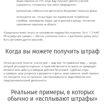
общая скважина на СНТ, когда воду получают десятки участков,
а документы «потерялись при смене председателя»;
артезианская, особенно если фактически обслуживает несколько домов;
используется так, что выглядит как коммерческое потребление:
стройбаза, производство, сервис, сдача домиков в аренду, постоянное
проживание персонала на объекте.
Юридически может тянуть на пользование недрами без лицензии. По ст. 7.3 КоАП
РФ штрафы для граждан — обычно «несколько тысяч», а для бизнеса суммы могут
быть уже совсем другого масштаба.
Когда вы можете получить штраф
Логика дачника понятна: участок мой — вода моя. Но подземные воды — ресурс,
который регулируется отдельно, и право собственности на землю не превращает
автоматически добычу в свободное действие без условий. Судебные споры
и проверки чаще упираются в документы и факты: какая скважина, какой горизонт,
кто пользуется, есть ли признаки «централизованного» водоснабжения или
предпринимательской деятельности.
Реальные примеры, в которых
обычно и «всплывают штрафы»