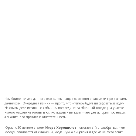
Чем ближе начало дачного сезона, тем чаще появляются страшилки про «штрафы
дачников». Очередная из них — про то, что «теперь будут штрафовать за воду».
На самом деле истина, как обычно, посередине: за обычный колодец на участке
никого массово не наказывают, но подземные воды — это уже история про недра,
а значит, про правила и ответственность.
Юрист с 30-летнем стажем
Игорь Хорошилов
помогает aif.ru разобраться, чем
колодец отличается от скважины, когда нужна лицензия и где чаще всего ловят