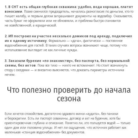
1. В СНТ есть общая глубокая скважина: удобно, вода хорошая, платят
взносами
. Позже сменился председатель, начались разногласия по деньгам, кто-то
пишет жалобу, и первым делом запрашивают документы на водозабор. Оказывается,
часть бумаг не оформляли или не обновляли, и проблема быстро становится
не хозяйственной, а юридической.
2. ИП построил на участке несколько домиков под аренду, подключил
их к одному источнику
. Формально — «дача», фактически — постоянное
водоснабжение для гостей. В таких случаях вопросы возникают чаще, потому что
использование выглядит не как личные нужды.
3. Заказали бурение «по знакомству», без паспорта, без нормальной
схемы, без актов
. Пока все тихо — никто не вспоминает. Но стоит возникнуть
спору с соседями — и внезапно выясняется, что доказать параметры источника
нечем.
Что полезно проверить до начала
сезона
Если хочется спокойствия, достаточно здравого мини-«аудита», без паники
и бюрократии. Есть ли паспорт скважины, договор и акт на бурение, хотя бы
ориентировочная глубина и описание. Понятно ли, кто пользуется водой — только
один дом или половина улицы. И нет ли ощущения, что источник работает как
маленькая «станция водоснабжения» без документов.