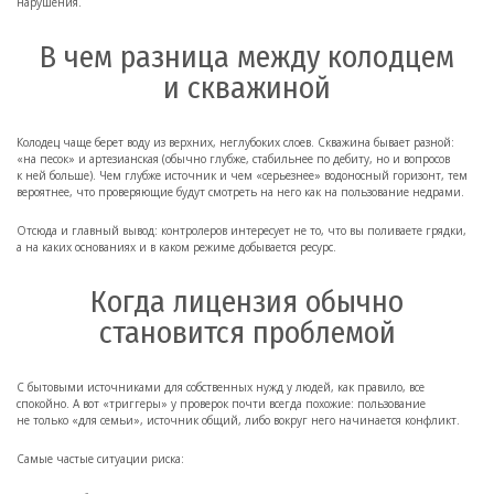
нарушения.
В чем разница между колодцем
и скважиной
Колодец чаще берет воду из верхних, неглубоких слоев. Скважина бывает разной:
«на песок» и артезианская (обычно глубже, стабильнее по дебиту, но и вопросов
к ней больше). Чем глубже источник и чем «серьезнее» водоносный горизонт, тем
вероятнее, что проверяющие будут смотреть на него как на пользование недрами.
Отсюда и главный вывод: контролеров интересует не то, что вы поливаете грядки,
а на каких основаниях и в каком режиме добывается ресурс.
Когда лицензия обычно
становится проблемой
С бытовыми источниками для собственных нужд у людей, как правило, все
спокойно. А вот «триггеры» у проверок почти всегда похожие: пользование
не только «для семьи», источник общий, либо вокруг него начинается конфликт.
Самые частые ситуации риска: