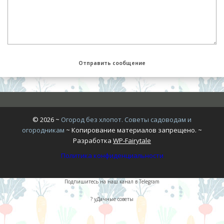
©
2026
~
Огород без хлопот. Советы садоводам и
огородникам
~ Копирование материалов запрещено. ~
Разработка
WP-Fairytale
Политика конфиденциальности
Подпишитесь на наш канал в Telegram
? уДачные советы