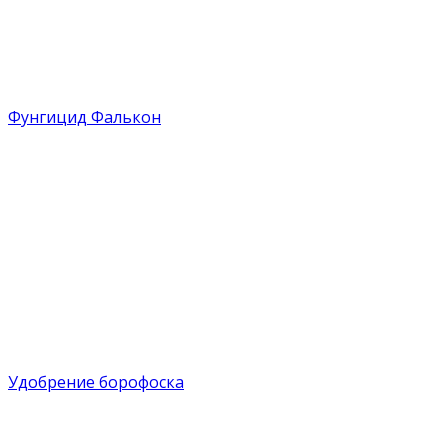
Фунгицид Фалькон
Удобрение борофоска