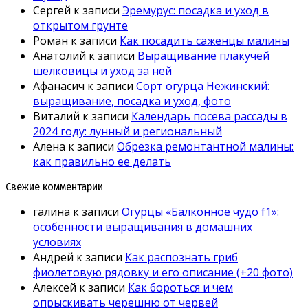
Сергей
к записи
Эремурус: посадка и уход в
открытом грунте
Роман
к записи
Как посадить саженцы малины
Анатолий
к записи
Выращивание плакучей
шелковицы и уход за ней
Афанасич
к записи
Сорт огурца Нежинский:
выращивание, посадка и уход, фото
Виталий
к записи
Календарь посева рассады в
2024 году: лунный и региональный
Алена
к записи
Обрезка ремонтантной малины:
как правильно ее делать
Свежие комментарии
галина
к записи
Огурцы «Балконное чудо f1»:
особенности выращивания в домашних
условиях
Андрей
к записи
Как распознать гриб
фиолетовую рядовку и его описание (+20 фото)
Алексей
к записи
Как бороться и чем
опрыскивать черешню от червей