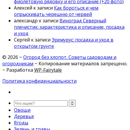
фиолетовую рядовку и его описание (+20 фото)
Алексей
к записи
Как бороться и чем
опрыскивать черешню от червей
александр
к записи
Виноград Северный
плечистик: характеристика и описание, посадка
и уход
Сергей
к записи
Эремурус: посадка и уход в
открытом грунте
©
2026
~
Огород без хлопот. Советы садоводам и
огородникам
~ Копирование материалов запрещено.
~ Разработка
WP-Fairytale
Политика конфиденциальности
Овощи
Деревья
Ягоды
Зелень и травы