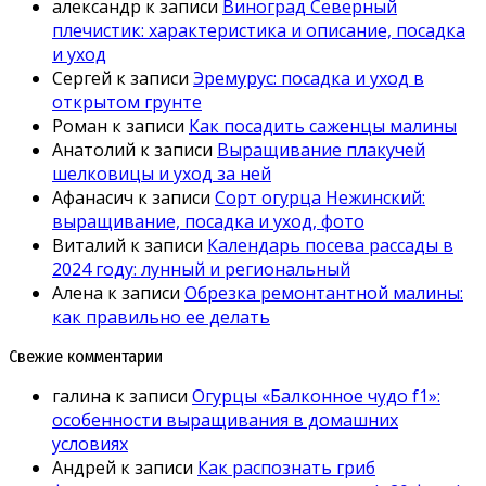
александр
к записи
Виноград Северный
плечистик: характеристика и описание, посадка
и уход
Сергей
к записи
Эремурус: посадка и уход в
открытом грунте
Роман
к записи
Как посадить саженцы малины
Анатолий
к записи
Выращивание плакучей
шелковицы и уход за ней
Афанасич
к записи
Сорт огурца Нежинский:
выращивание, посадка и уход, фото
Виталий
к записи
Календарь посева рассады в
2024 году: лунный и региональный
Алена
к записи
Обрезка ремонтантной малины:
как правильно ее делать
Свежие комментарии
галина
к записи
Огурцы «Балконное чудо f1»:
особенности выращивания в домашних
условиях
Андрей
к записи
Как распознать гриб